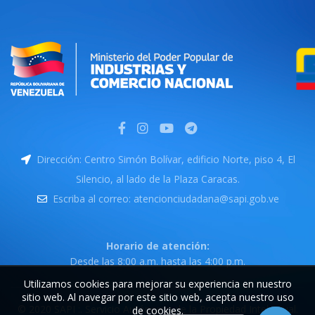
Dirección: Centro Simón Bolívar, edificio Norte, piso 4, El
Silencio, al lado de la Plaza Caracas.
Escriba al correo: atencionciudadana@sapi.gob.ve
Horario de atención:
Desde las 8:00 a.m. hasta las 4:00 p.m.
Utilizamos cookies para mejorar su experiencia en nuestro
sitio web. Al navegar por este sitio web, acepta nuestro uso
© 2020 SAPI :. Servicio Autónomo de la Propiedad Intelectual.
de cookies.