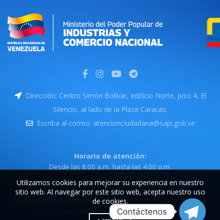
Dirección: Centro Simón Bolívar, edificio Norte, piso 4, El
Silencio, al lado de la Plaza Caracas.
Escriba al correo: atencionciudadana@sapi.gob.ve
Horario de atención:
Desde las 8:00 a.m. hasta las 4:00 p.m.
Utilizamos cookies para mejorar su experiencia en nuestro
sitio web. Al navegar por este sitio web, acepta nuestro uso
© 2020 SAPI :. Servicio Autónomo de la Propiedad Intelectual.
de cookies.
Todos los derechos reservados. RIF: G-20008399-9