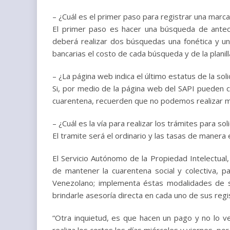
– ¿Cuál es el primer paso para registrar una marc
El primer paso es hacer una búsqueda de antece
deberá realizar dos búsquedas una fonética y un
bancarias el costo de cada búsqueda y de la planil
– ¿La página web indica el último estatus de la sol
Si, por medio de la página web del SAPI pueden c
cuarentena, recuerden que no podemos realizar mod
– ¿Cuál es la vía para realizar los trámites para so
El tramite será el ordinario y las tasas de manera
El Servicio Autónomo de la Propiedad Intelectual
de mantener la cuarentena social y colectiva, 
Venezolano; implementa éstas modalidades de se
brindarle asesoría directa en cada uno de sus regi
“Otra inquietud, es que hacen un pago y no lo 
realiza los cortes los días miércoles y viernes, por