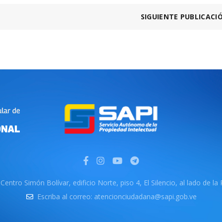
SIGUIENTE PUBLICACI
Centro Simón Bolívar, edificio Norte, piso 4, El Silencio, al lado de la
Escriba al correo: atencionciudadana@sapi.gob.ve