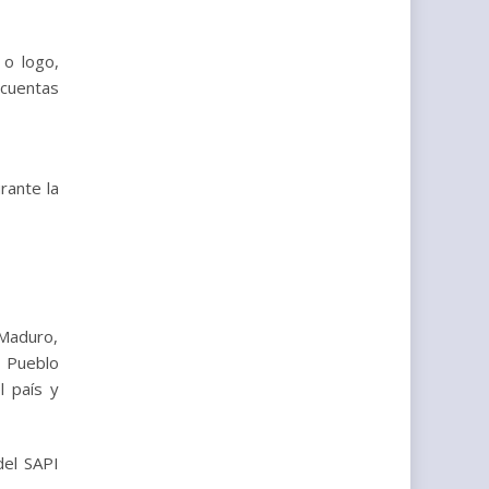
 o logo,
 cuentas
rante la
 Maduro,
l Pueblo
l país y
del SAPI