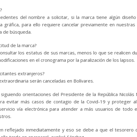
a?
dentes del nombre a solicitar, si la marca tiene algún diseño
a gráfica, para ello requiere cancelar previamente en nuestras
la de búsqueda.
icitud de la marca?
onsultar los estatus de sus marcas, menos lo que se realicen du
ificaciones en el cronograma por la paralización de los lapsos.
licitantes extranjeros?
 extraordinaria serán canceladas en Bolívares.
, siguiendo orientaciones del Presidente de la República Nicolás
para evitar más casos de contagio de la Covid-19 y proteger a
rvicio vía electrónica para atender a más usuarios de todo e
stros.
ven reflejado inmediatamente y eso se debe a que el tesorero 
 ello tarda en aparecer”, explicó Sánchez.