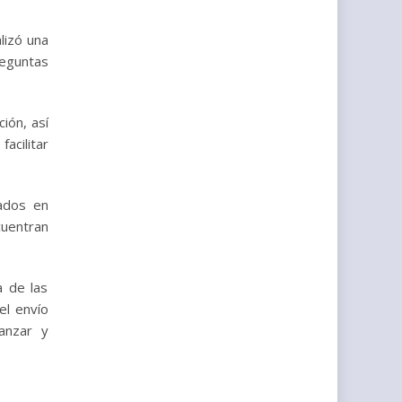
lizó una
reguntas
ción, así
acilitar
sados en
uentran
a de las
el envío
anzar y