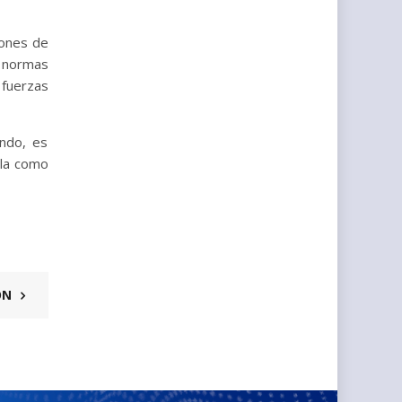
iones de
s normas
 fuerzas
undo, es
ela como
ÓN