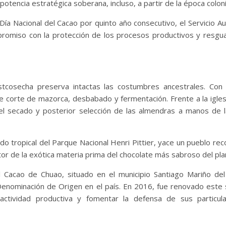
 potencia estratégica soberana, incluso, a partir de la época coloni
Día Nacional del Cacao por quinto año consecutivo, el Servicio 
promiso con la protección de los procesos productivos y resgu
tcosecha preserva intactas las costumbres ancestrales. Con 
 de corte de mazorca, desbabado y fermentación. Frente a la iglesi
 el secado y posterior selección de las almendras a manos de 
o tropical del Parque Nacional Henri Pittier, yace un pueblo rec
r de la exótica materia prima del chocolate más sabroso del pla
el Cacao de Chuao, situado en el municipio Santiago Mariño de
 Denominación de Origen en el país. En 2016, fue renovado este 
 actividad productiva y fomentar la defensa de sus particul