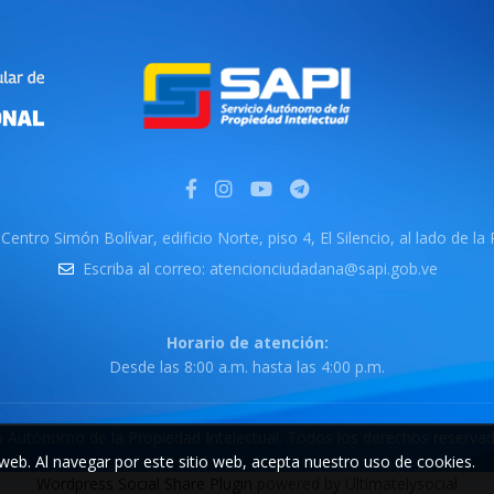
Centro Simón Bolívar, edificio Norte, piso 4, El Silencio, al lado de la
Escriba al correo: atencionciudadana@sapi.gob.ve
Horario de atención:
Desde las 8:00 a.m. hasta las 4:00 p.m.
io Autónomo de la Propiedad Intelectual. Todos los derechos reserva
web. Al navegar por este sitio web, acepta nuestro uso de cookies.
Wordpress Social Share Plugin
powered by Ultimatelysocial