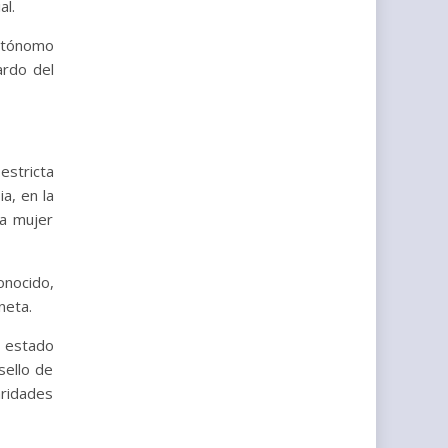
al.
Autónomo
ardo del
estricta
a, en la
la mujer
onocido,
neta.
l estado
sello de
aridades