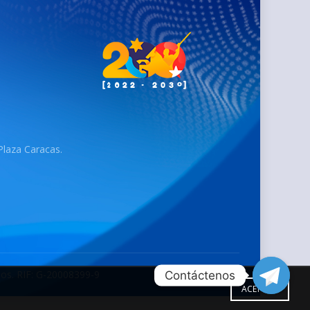
 Plaza Caracas.
dos. RIF: G-20008399-9
ACEPTAR