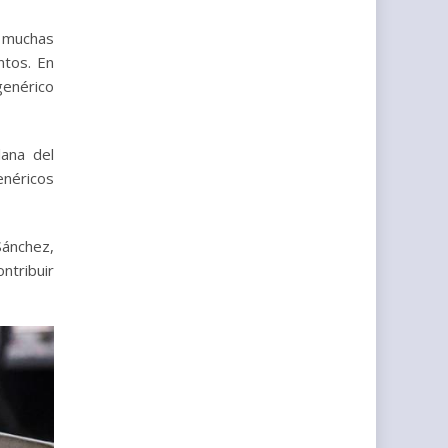
 muchas
ntos. En
genérico
lana del
enéricos
Sánchez,
ntribuir