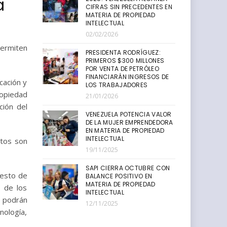
a
CIFRAS SIN PRECEDENTES EN
MATERIA DE PROPIEDAD
INTELECTUAL
02/02/2026
permiten
PRESIDENTA RODRÍGUEZ:
PRIMEROS $300 MILLONES
POR VENTA DE PETRÓLEO
FINANCIARÁN INGRESOS DE
cación y
LOS TRABAJADORES
ropiedad
21/01/2026
ción del
VENEZUELA POTENCIA VALOR
DE LA MUJER EMPRENDEDORA
EN MATERIA DE PROPIEDAD
INTELECTUAL
ntos son
19/11/2025
SAPI CIERRA OCTUBRE CON
resto de
BALANCE POSITIVO EN
MATERIA DE PROPIEDAD
s de los
INTELECTUAL
s podrán
12/11/2025
nología,