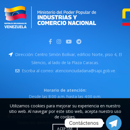
Dirección: Centro Simón Bolívar, edificio Norte, piso 4, El
Silencio, al lado de la Plaza Caracas.
Escriba al correo: atencionciudadana@sapi.gob.ve
Horario de atención:
Desde las 8:00 a.m. hasta las 4:00 p.m.
Utilizamos cookies para mejorar su experiencia en nuestro
sitio web. Al navegar por este sitio web, acepta nuestro uso
© 2020 SAPI :. Servicio Autónomo de la Propiedad Intelectual.
de cookies.
Todos los derechos reservados. RIF: G-20008399-9
ACEPTAR