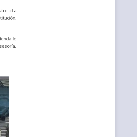
stro «La
itución.
tienda le
sesoría,