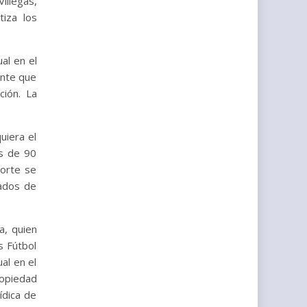
illegas,
tiza los
al en el
ante que
ción. La
uiera el
ás de 90
porte se
tados de
a, quien
s Fútbol
ual en el
ropiedad
ídica de