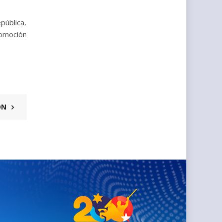
pública,
romoción
ÓN