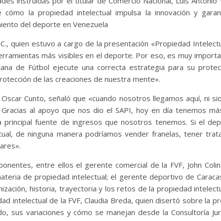
des instruidas por el titular de Comercio Nacional, Luis Antonio V
cómo la propiedad intelectual impulsa la innovación y garan
iento del deporte en Venezuela
 C., quien estuvo a cargo de la presentación «Propiedad Intelectu
erramientas más visibles en el deporte. Por eso, es muy import
olana de Fútbol ejecute una correcta estrategia para su protec
protección de las creaciones de nuestra mente».
, Oscar Cunto, señaló que «cuando nosotros llegamos aquí, ni siq
. Gracias al apoyo que nos dio el SAPI, hoy en día tenemos m
 principal fuente de ingresos que nosotros tenemos. Si el de
ctual, de ninguna manera podríamos vender franelas, tener tra
gares».
 ponentes, entre ellos el gerente comercial de la FVF, John Colin
teria de propiedad intelectual; el gerente deportivo de Caraca
ización, historia, trayectoria y los retos de la propiedad intelect
dad intelectual de la FVF, Claudia Breda, quien disertó sobre la p
ido, sus variaciones y cómo se manejan desde la Consultoría Jur