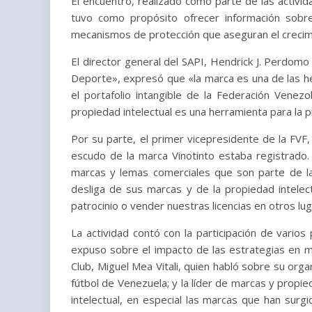
El encuentro, realizado como parte de las activida
tuvo como propósito ofrecer información sobre 
mecanismos de protección que aseguran el crecim
El director general del SAPI, Hendrick J. Perdomo
Deporte», expresó que «la marca es una de las h
el portafolio intangible de la Federación Venez
propiedad intelectual es una herramienta para la 
Por su parte, el primer vicepresidente de la FVF
escudo de la marca Vinotinto estaba registrado
marcas y lemas comerciales que son parte de la
desliga de sus marcas y de la propiedad intele
patrocinio o vender nuestras licencias en otros lu
La actividad contó con la participación de varios
expuso sobre el impacto de las estrategias en ma
Club, Miguel Mea Vitali, quien habló sobre su organ
fútbol de Venezuela; y la líder de marcas y propie
intelectual, en especial las marcas que han surg