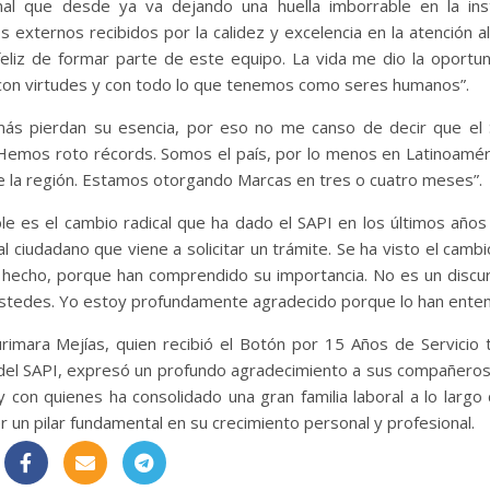
al que desde ya va dejando una huella imborrable en la inst
externos recibidos por la calidez y excelencia en la atención al
eliz de formar parte de este equipo. La vida me dio la oportu
, con virtudes y con todo lo que tenemos como seres humanos”.
ás pierdan su esencia, por eso no me canso de decir que el
. Hemos roto récords. Somos el país, por lo menos en Latinoamér
e la región. Estamos otorgando Marcas en tres o cuatro meses”.
ble es el cambio radical que ha dado el SAPI en los últimos años 
 al ciudadano que viene a solicitar un trámite. Se ha visto el camb
 hecho, porque han comprendido su importancia. No es un discu
e ustedes. Yo estoy profundamente agradecido porque lo han enten
imara Mejías, quien recibió el Botón por 15 Años de Servicio 
 del SAPI, expresó un profundo agradecimiento a sus compañeros
 con quienes ha consolidado una gran familia laboral a lo largo
r un pilar fundamental en su crecimiento personal y profesional.