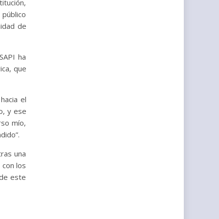
itución,
 público
nidad de
 SAPI ha
ica, que
hacia el
io, y ese
rso mío,
dido”.
tras una
 con los
 de este