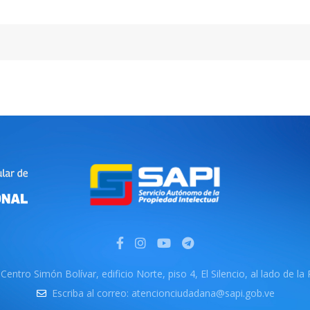
Centro Simón Bolívar, edificio Norte, piso 4, El Silencio, al lado de la
Escriba al correo: atencionciudadana@sapi.gob.ve