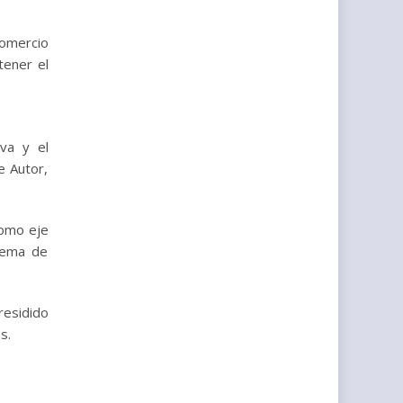
Comercio
tener el
iva y el
e Autor,
como eje
stema de
residido
s.