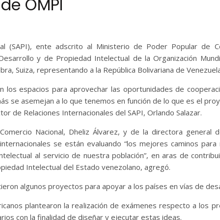
 de OMPI
al (SAPI), ente adscrito al Ministerio de Poder Popular de 
esarrollo y de Propiedad Intelectual de la Organización Mundi
bra, Suiza, representando a la República Bolivariana de Venezuela
ron los espacios para aprovechar las oportunidades de cooperac
más se asemejan a lo que tenemos en función de lo que es el pro
ctor de Relaciones Internacionales del SAPI, Orlando Salazar.
e Comercio Nacional, Dheliz Álvarez, y de la directora general d
nternacionales se están evaluando “los mejores caminos para
electual al servicio de nuestra población”, en aras de contribui
ropiedad Intelectual del Estado venezolano, agregó.
ieron algunos proyectos para apoyar a los países en vías de desa
ricanos plantearon la realización de exámenes respecto a los p
ios con la finalidad de diseñar y ejecutar estas ideas.