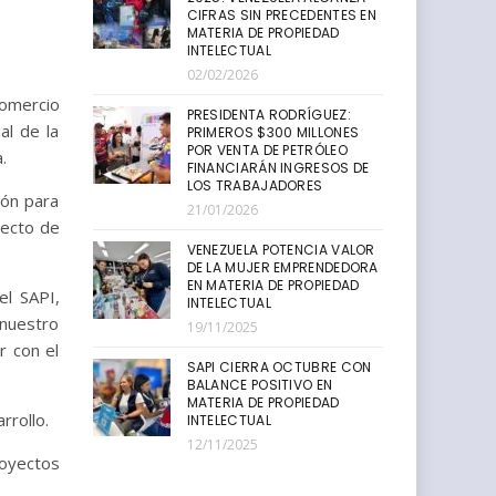
CIFRAS SIN PRECEDENTES EN
MATERIA DE PROPIEDAD
INTELECTUAL
02/02/2026
Comercio
PRESIDENTA RODRÍGUEZ:
al de la
PRIMEROS $300 MILLONES
POR VENTA DE PETRÓLEO
.
FINANCIARÁN INGRESOS DE
LOS TRABAJADORES
ión para
21/01/2026
yecto de
VENEZUELA POTENCIA VALOR
DE LA MUJER EMPRENDEDORA
EN MATERIA DE PROPIEDAD
el SAPI,
INTELECTUAL
 nuestro
19/11/2025
r con el
SAPI CIERRA OCTUBRE CON
BALANCE POSITIVO EN
MATERIA DE PROPIEDAD
rrollo.
INTELECTUAL
12/11/2025
royectos