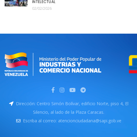
INTELECTUAL
02/02/2026
Dirección: Centro Simón Bolívar, edificio Norte, piso 4, El
Silencio, al lado de la Plaza Caracas.
Escriba al correo: atencionciudadana@sapi.gob.ve