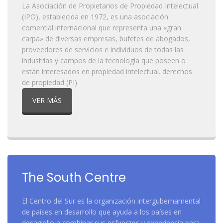
La Asociación de Propietarios de Propiedad Intelectual
(IPO), establecida en 1972, es una asociación
comercial internacional que representa una «gran
carpa» de diversas empresas, bufetes de abogados,
proveedores de servicios e individuos de todas las
industrias y campos de la tecnología que poseen o
están interesados ​​en propiedad intelectual. derechos
de propiedad (PI).
VER MÁS
The South Centre
El Centro del Sur es la organización intergubernamental
de países en desarrollo que ayuda a los países en
desarrollo a combinar sus esfuerzos y experiencia para