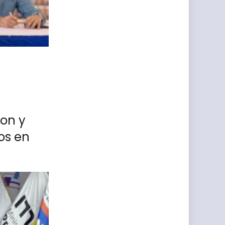
son y
os en