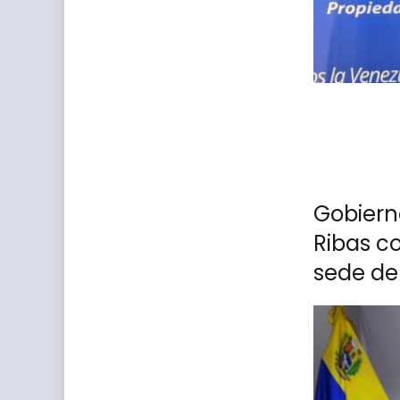
Gobiern
Ribas c
sede del