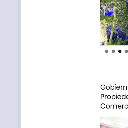
Gobierno
Propied
Comerci