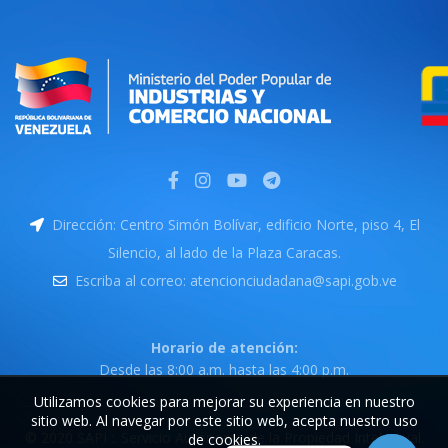
Dirección: Centro Simón Bolívar, edificio Norte, piso 4, El
Silencio, al lado de la Plaza Caracas.
Escriba al correo: atencionciudadana@sapi.gob.ve
Horario de atención:
Desde las 8:00 a.m. hasta las 4:00 p.m.
Utilizamos cookies para mejorar su experiencia en nuestro
sitio web. Al navegar por este sitio web, acepta nuestro uso
© 2020 SAPI :. Servicio Autónomo de la Propiedad Intelectual.
de cookies.