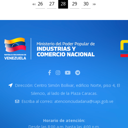
26
27
28
29
30
«
‹
›
»
Dirección: Centro Simón Bolívar, edificio Norte, piso 4, El
Silencio, al lado de la Plaza Caracas.
Escriba al correo: atencionciudadana@sapi.gob.ve
Horario de atención:
Desde las 8:00 a.m. hasta las 4:00 p.m.